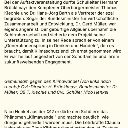
Bei der Auftaktveranstaltung durfte Schulleiter Hermann
Brücklmayr den Kemptener Oberbürgermeister Thomas
Kiechle und Dr. Hans-Jörg Barth als Vertreter der eza!
begrüßen. Sogar der Bundesminister für wirtschaftliche
Zusammenarbeit und Entwicklung, Dr. Gerd Müller, war
eigens angereist: Der gebürtige Allgäuer übernahm die
Schirmherrschaft und sicherte dem Projekt seine
Unterstützung zu. In seiner Rede sprach er von einem
„Generationensprung in Denken und Handeln“, den es
braucht, damit Klimaschutz endlich ernst genommen wird.
Er war hellauf begeistert von der Schulfamilie und ihrem
zukunftsweisenden Engagement.
Gemeinsam gegen den Klimawandel (von links nach
rechts): CvL-Direktor H. Brücklmayr, Bundesminister Dr.
Müller, OB T. Kiechle und CvL-Schüler Nico Henkel
Nico Henkel aus der Q12 erklärte den Schülern das
Phänomen „Klimawandel“ und machte deutlich, wie
dringend gehandelt werden muss. Die Lehrkräfte Claudia
Heinrich und Timo Körber präsentierten den Ist-Zustand