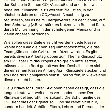
der Schule in Sachen CO
-Ausstoß und erklärten, was es
2
bedeutet, Klimaschule zu werden: Ziel ist es, in den
nächsten Jahren den CO
-Ausstoß nachhaltig zu
2
reduzieren, sei es beim Energieverbrauch der Schule, auf
dem Schulweg (z.B. verstärktes Nutzen von Bus und Rad),
durch Mülltrennung, in der schuleigenen Mensa und in
vielen anderen Bereichen.
Wie sollen diese Ziele erreicht werden? Jede Klasse
wählte noch am gleichen Tag Klimabotschafter, die das
Team „Klimaschule CvL“ unterstützen werden. Es gibt
bereits diverse Arbeitsgruppen zum Thema Klimaschutz
am CvL, aber um das Projekt erfolgreich umzusetzen,
müssen alle an Bord geholt werden. Deshalb sollen sich
die einzelnen Klassen Anfang April Klimaziele stecken und
am Ende des Schuljahres selbst überprüfen, in wieweit sie
diese erreicht haben.
Die „Fridays for future“- Aktionen haben gezeigt, dass die
jungen Leute weltweit eines verstanden haben: Der
Klimawandel bedroht ihre Zukunft. Die Schulfamilie des
CvL sieht dies ganz genauso – und sie redet nicht nur,
sondern handelt. Schüler, Eltern, Lehrer und Personal der