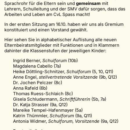
Sprachrohr für die Eltern sein und
gemeinsam
mit
Lehrern, Schulleitung und der SMV dafür sorgen, dass das
Arbeiten und Leben am CvL Spass macht!
In der ersten Sitzung am 16.10. haben wir uns als Gremium
konstituiert und einen Vorstand gewählt.
Hier sehen Sie in alphabetischer Auflistung alle neuen
Elternbeiratsmitglieder mit Funktionen und in Klammern
dahinter die Klassenstufen der jeweiligen Kinder:
Ingrid Berner,
Schulforum
(10b)
Magdalena Cabello (7a)
Heike Döttling-Schnitzer,
Schulforum
(5, 10, Q11)
Anne Engel,
stellvertretende Vorsitzende
(9b, Q12)
Dr. Jochen Pelczer (8c)
Anna Rafeld (6b)
Thomas Ruess-Schlaich (8c)
Gisela Schludermann,
Schriftführerin
(5b, 7a)
Dr. Katja Strasser (9a, Q12)
Mareike Tempel-Hafenmayer (5a)
Katrin Thümmler,
Schulforum
(9a, Q11)
Antonia Widmer,
Schulforum, Vorsitzende
(9a, Q12)