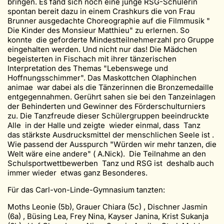
bringen. Es fand sich noch eine junge RSG-Schülerin
spontan bereit dazu in einem Crashkurs die von Frau
Brunner ausgedachte Choreographie auf die Filmmusik "
Die Kinder des Monsieur Matthieu" zu erlernen. So
konnte die geforderte Mindestteilnehmerzahl pro Gruppe
eingehalten werden. Und nicht nur das! Die Mädchen
begeisterten in Fischach mit ihrer tänzerischen
Interpretation des Themas "Lebenswege und
Hoffnungsschimmer". Das Maskottchen Olaphinchen
animae war dabei als die Tänzerinnen die Bronzemedaille
entgegennahmen. Gerührt sahen sie bei den Tanzeinlagen
der Behinderten und Gewinner des Förderschulturniers
zu. Die Tanzfreude dieser Schülergruppen beeindruckte
Alle in der Halle und zeigte wieder einmal, dass Tanz
das stärkste Ausdrucksmittel der menschlichen Seele ist .
Wie passend der Ausspurch "Würden wir mehr tanzen, die
Welt wäre eine andere" ( A.Nick). Die Teilnahme an den
Schulsportwettbewerben Tanz und RSG ist deshalb auch
immer wieder etwas ganz Besonderes.
Für das Carl-von-Linde-Gymnasium tanzten:
Moths Leonie (5b), Grauer Chiara (5c) , Dischner Jasmin
(6a) , Büsing Lea, Frey Nina, Kayser Janina, Krist Sukanja