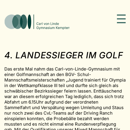
4. LANDESSIEGER IM GOLF
Das erste Mal nahm das Carl-von-Linde-Gymnasium mit
einer Golfmannschaft an den BGV- Schul-
Mannschaftsmeisterschaften „Jugend trainiert für Olympia
in der Wettkampfklasse III teil und durfte sich gleich als
schwäbischer Bezirkssieger feiern lassen. Enttäuschend
war an diesem erfolgreichen Tag lediglich, dass sich trotz
Abfahrt um 6.15Uhr aufgrund der verordneten
Sammelfahrt und Verspätung wegen Umleitung und Staus
nur noch zwei des CvL-Teams auf der Driving Ranch
einspielen konnten, die Probebälle bezahlt werden
mussten und es nicht einmal eine Rundenverpflegung
gab. Mit der Qualifikation unserer Mixed Mannschaft für