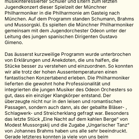
musikinteressierter Schüler und Eltern zum letzten
Jugendkonzert dieser Spielzeit der Münchner
Philharmoniker in die Philharmonie am Gasteig nach
München. Auf dem Programm standen Schumann, Brahms
und Mussorgski. Es spielten die Münchner Philharmoniker
gemeinsam mit dem Jugendorchester Odeon unter der
Leitung des jungen spanischen Dirigenten Gustavo
Gimeno.
Das äusserst kurzweilige Programm wurde unterbrochen
von Erklärungen und Anekdoten, die uns halfen, die
Stücke besser zu verstehen und einzuordnen. So konnten
wir alle trotz der hohen Aussentemperaturen einen
fantastischen Konzertabend erleben. Die Philharmoniker
lieferten die gewohnt hohe Professionalität und
integrierten die jungen Musiker des Odeon Orchesters so
gut, dass ein einziger Klangkörper entstand. Der
überzeugte nicht nur in den leisen und romantischen
Passagen, sondern auch dann, als der geballte Bläser- ,
Schlagwerk- und Streicherklang gefragt war. Besonders
das letzte Stück „Eine Nacht auf dem kahlen Berge“ von
Modest Mussorgskij und die Zugabe „Ungarischer Tanz“
von Johannes Brahms haben uns alle sehr beeindruckt.
Gerade letzteres konnten ja viele von uns beim