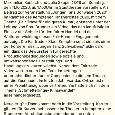
Maximilian Kuntsch und Julia Skupin ( Q11) am Sonntag,
den 11.10.2020, ab 17.00Uhr im Stadttheater vorstellen. Als
Beitrag zur Veranstaltung „Junger Tanz Schwaben 2020“
im Rahmen des Kemptener Tanzherbstes 2020, mit dem
Thema „Fair Trade für ein gutes Klima“, entstand unter der
Leitung von Frau Brunner ein Video, das den langfristigen
Einsatz der Schule für den fairen Handel und die
Weiterentwicklung dieses Fair-Handel-Engagements
aufzeigt. Die Fairtrade - Stadt Kempten setzt sich als einer
der Förderer des „Jungen Tanz Schwabens“ aktiv dafür
ein, dass das Bewusstsein für gerechte
Produktionsbedingungen sowie soziale und
umweltschonende Herstellungs- und
Handlungsstrukturen wächst. Neben dem Fairtrade -
Video warten auch fünf Tanzdarbietungen
unterschiedlicher Junior-Companies zu diesem Thema
auf die Zuschauer. Im letzten Jahr war das CvL selbst mit
einer Projekttanzgruppe vertreten. Sie hatte sich mit dem
Thema „Schmetterlinge- Klimawandel“
auseinandergesetzt.
Neugierig? – Dann kommt doch in die Vorstellung. Karten
gibt es für Kurzentschlossene im Theater in Kempten eine
Stunde vor Vorstellungsbeginn oder online unter: