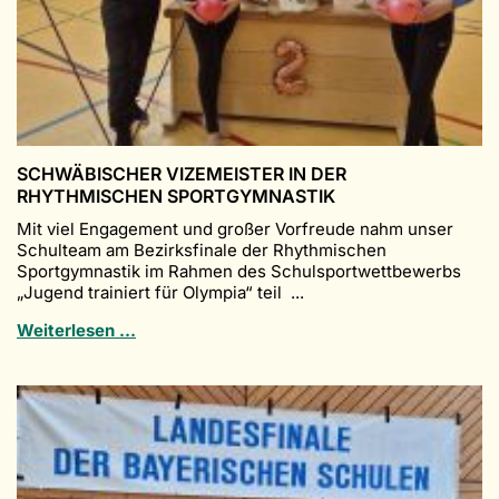
SCHWÄBISCHER VIZEMEISTER IN DER
RHYTHMISCHEN SPORTGYMNASTIK
Mit viel Engagement und großer Vorfreude nahm unser
Schulteam am Bezirksfinale der Rhythmischen
Sportgymnastik im Rahmen des Schulsportwettbewerbs
„Jugend trainiert für Olympia“ teil ...
Schwäbischer
Weiterlesen …
Vizemeister
in
der
Rhythmischen
Sportgymnastik