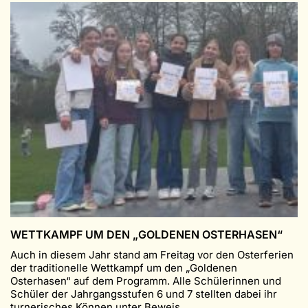
ein
voller
Erfolg
WETTKAMPF UM DEN „GOLDENEN OSTERHASEN“
Auch in diesem Jahr stand am Freitag vor den Osterferien
der traditionelle Wettkampf um den „Goldenen
Osterhasen“ auf dem Programm. Alle Schülerinnen und
Schüler der Jahrgangsstufen 6 und 7 stellten dabei ihr
turnerisches Können unter Beweis ...