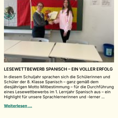
der
10.
Jahrgangsstufe
LESEWETTBEWERB SPANISCH – EIN VOLLER ERFOLG
In diesem Schuljahr sprachen sich die Schülerinnen und
Schüler der 8. Klasse Spanisch – ganz gemäß dem
diesjährigen Motto Mitbestimmung – für die Durchführung
eines Lesewettbewerbs im 1. Lernjahr Spanisch aus – ein
Highlight für unsere Sprachlernerinnen und -lerner ...
Lesewettbewerb
Weiterlesen …
Spanisch
–