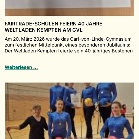
FAIRTRADE-SCHULEN FEIERN 40 JAHRE
WELTLADEN KEMPTEN AM CVL
Am 20. März 2026 wurde das Carl-von-Linde-Gymnasium
zum festlichen Mittelpunkt eines besonderen Jubiläums:
Der Weltladen Kempten feierte sein 40-jähriges Bestehen
...
Fairtrade-
Weiterlesen …
Schulen
feiern
40
Jahre
Weltladen
Kempten
am
CvL