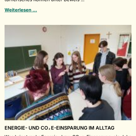
Wettkampf
Weiterlesen …
um
den
„Goldenen
Osterhasen“
ENERGIE- UND CO₂E-EINSPARUNG IM ALLTAG