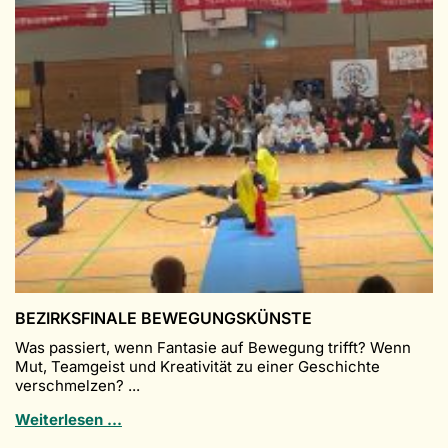
Jungen
in
Schweinfurt
–
Ein
unvergessliches
Erlebnis
für
unser
Schulteam
BEZIRKSFINALE BEWEGUNGSKÜNSTE
Was passiert, wenn Fantasie auf Bewegung trifft? Wenn
Mut, Teamgeist und Kreativität zu einer Geschichte
verschmelzen? ...
Bezirksfinale
Weiterlesen …
Bewegungskünste