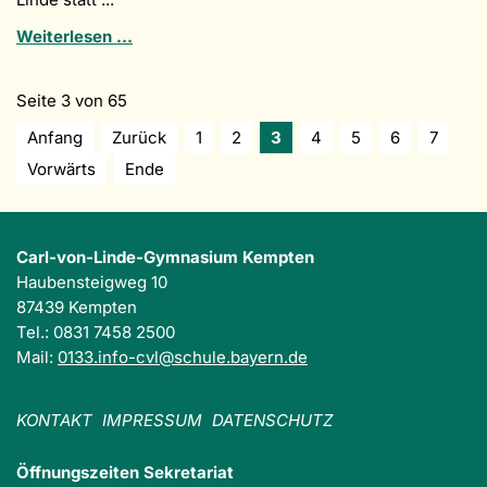
Qualifikationsturnier
Weiterlesen …
Süd
im
Volleyball
Seite 3 von 65
am
Anfang
Zurück
1
2
3
4
5
6
7
CvL
Vorwärts
Ende
Carl-von-Linde-Gymnasium Kempten
Haubensteigweg 10
87439 Kempten
Tel.: 0831 7458 2500
Mail:
0133.info-cvl@schule.bayern.de
KONTAKT
IMPRESSUM
DATENSCHUTZ
Öffnungszeiten Sekretariat