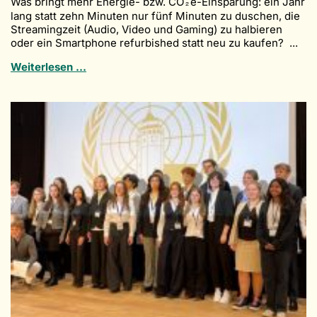
Was bringt mehr Energie- bzw. CO₂e-Einsparung: ein Jahr
lang statt zehn Minuten nur fünf Minuten zu duschen, die
Streamingzeit (Audio, Video und Gaming) zu halbieren
oder ein Smartphone refurbished statt neu zu kaufen? ...
Energie-
Weiterlesen …
und
CO₂e-
Einsparung
im
Alltag