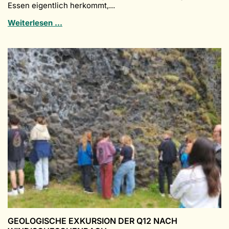
Essen eigentlich herkommt,...
Du
Weiterlesen …
bist,
was
du
isst!
GEOLOGISCHE EXKURSION DER Q12 NACH