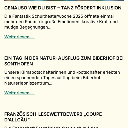
GENAUSO WIE DU BIST – TANZ FÖRDERT INKLUSION
Die Fantastik Schultheaterwoche 2025 öffnete einmal
mehr den Raum für große Emotionen, kreative Kraft und
mutige Begegnungen...
GENAUSO
Weiterlesen …
WIE
DU
BIST
EIN TAG IN DER NATUR: AUSFLUG ZUM BIBERHOF BEI
–
SONTHOFEN
Tanz
fördert
Unsere Klimabotschafterinnen und -botschafter erlebten
Inklusion
einen spannenden Tagesausflug beim Biberhof
Naturerlebniszentrum...
Ein
Weiterlesen …
Tag
in
der
FRANZÖSISCH-LESEWETTBEWERB „COUPE
Natur:
D’ALLGÄU“
Ausflug
zum