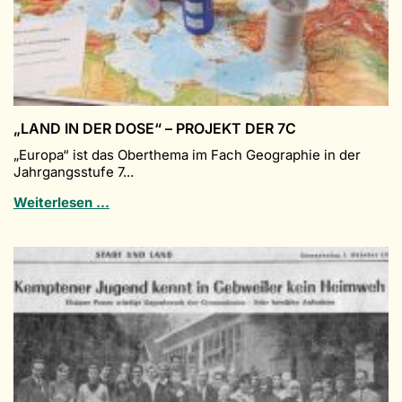
„LAND IN DER DOSE“ – PROJEKT DER 7C
„Europa“ ist das Oberthema im Fach Geographie in der
Jahrgangsstufe 7...
„Land
Weiterlesen …
in
der
Dose“
–
Projekt
der
7c