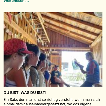
Französischer
Weiterlesen …
Vorlesewettbewerb
„Coupe
d’Allgäu“
am
CvL
DU BIST, WAS DU ISST!
Ein Satz, den man erst so richtig versteht, wenn man sich
einmal damit auseinandergesetzt hat, wo das eigene