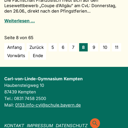
Die Fachschaft Französisch freut sich auf den
Biberhof
Lesewettbewerb „Coupe d’Allgäu“ am CvL: Donnerstag,
bei
den 26.06., direkt nach den Pfingstferien...
Sonthofen
Französisch-
Weiterlesen …
Lesewettbewerb
„Coupe
d’Allgäu“
Seite 8 von 65
Anfang
Zurück
5
6
7
8
9
10
11
Vorwärts
Ende
Carl-von-Linde-Gymnasium Kempten
Haubensteigweg 10
87439 Kempten
Tel.: 0831 7458 2500
Mail:
0133.info-cvl@schule.bayern.de
KONTAKT
IMPRESSUM
DATENSCHUTZ