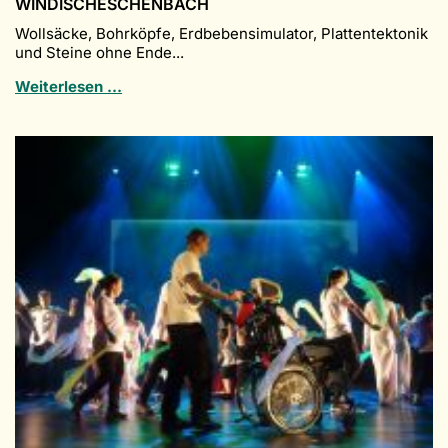
WINDISCHESCHENBACH
Wollsäcke, Bohrköpfe, Erdbebensimulator, Plattentektonik
und Steine ohne Ende...
Geologische
Weiterlesen …
Exkursion
der
Q12
nach
Windischeschenbach