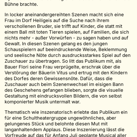
Bühne brachte.
In locker aneinandergereihten Szenen macht sich eine
Frau im Dorf Heiligeis auf die Suche nach ihrem
verschollenen Bruder, sie trifft auf Kinder, die statt mit
einem Ball mit toten Tieren spielen, auf Familien, die sich
nichts mehr - außer Vorwürfen - zu sagen haben und auf
Gewalt. In diesen Szenen gelang es den jungen
Schauspielern auf beeindruckende Weise, Beklemmung
und seelische Nöte durch ausdrucksstarkes Spiel auf den
Zuschauer zu übertragen. So litt das Publikum mit, als
Bauer Flori seine Frau verprügelte, erschrak über die
Verstörung der Bäuerin Vitus und ertrug mit den Kindern
des Dorfes deren Gewissensnöte. Dafür, dass die
Zuschauer auch beim Szenenwechsel im eisigen Bann
des Geschehens gefangen blieben, sorgte die visuelle
Gestaltung mit eindrucksvollen Bildern, die von selbst
komponierter Musik untermalt war.
Thematisch wie inszenatorisch erlebte das Publikum ein
für eine Schultheatergruppe ungewöhnliches, aber
gelungenes Stück und belohnte diesen Mut mit
langanhaltendem Applaus. Diese Inszenierung lässt die
Vorfreude auf das für Anfang Juli geplante Musical aller