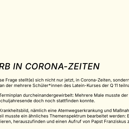
B IN CORONA-ZEITEN
rage stellt(e) sich nicht nur jetzt, in Corona-Zeiten, sondern
n der mehrere Schüler*innen des Latein-Kurses der Q 11 teil
Terminplan durcheinandergewirbelt: Mehrere Male musste der
Schuljahresende doch noch stattfinden konnte.
 Krankheitsbild, nämlich eine Atemwegserkrankung und Maßnahm
benteil musste ein ähnliches Themenspektrum bearbeitet werden: 
sieren, herauszufinden und einen Aufruf von Papst Franziskus z