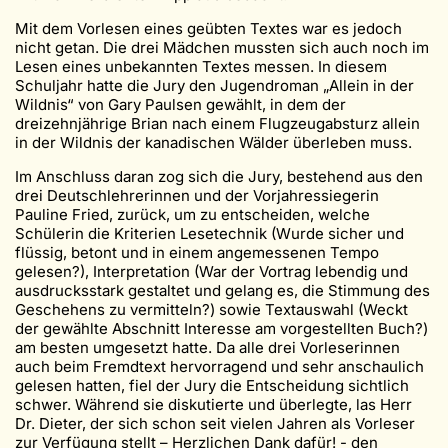
Mit dem Vorlesen eines geübten Textes war es jedoch
nicht getan. Die drei Mädchen mussten sich auch noch im
Lesen eines unbekannten Textes messen. In diesem
Schuljahr hatte die Jury den Jugendroman „Allein in der
Wildnis“ von Gary Paulsen gewählt, in dem der
dreizehnjährige Brian nach einem Flugzeugabsturz allein
in der Wildnis der kanadischen Wälder überleben muss.
Im Anschluss daran zog sich die Jury, bestehend aus den
drei Deutschlehrerinnen und der Vorjahressiegerin
Pauline Fried, zurück, um zu entscheiden, welche
Schülerin die Kriterien Lesetechnik (Wurde sicher und
flüssig, betont und in einem angemessenen Tempo
gelesen?), Interpretation (War der Vortrag lebendig und
ausdrucksstark gestaltet und gelang es, die Stimmung des
Geschehens zu vermitteln?) sowie Textauswahl (Weckt
der gewählte Abschnitt Interesse am vorgestellten Buch?)
am besten umgesetzt hatte. Da alle drei Vorleserinnen
auch beim Fremdtext hervorragend und sehr anschaulich
gelesen hatten, fiel der Jury die Entscheidung sichtlich
schwer. Während sie diskutierte und überlegte, las Herr
Dr. Dieter, der sich schon seit vielen Jahren als Vorleser
zur Verfügung stellt – Herzlichen Dank dafür! - den