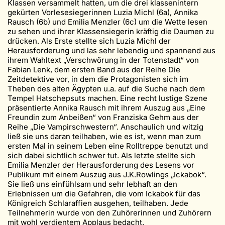
Klassen versammelt hatten, um die drei klassenintern
gekürten Vorlesesiegerinnen Luzia Michl (6a), Annika
Rausch (6b) und Emilia Menzler (6c) um die Wette lesen
zu sehen und ihrer Klassensiegerin kräftig die Daumen zu
drücken. Als Erste stellte sich Luzia Michl der
Herausforderung und las sehr lebendig und spannend aus
ihrem Wahltext „Verschwörung in der Totenstadt“ von
Fabian Lenk, dem ersten Band aus der Reihe Die
Zeitdetektive vor, in dem die Protagonisten sich im
Theben des alten Ägypten u.a. auf die Suche nach dem
Tempel Hatschepsuts machen. Eine recht lustige Szene
präsentierte Annika Rausch mit ihrem Auszug aus „Eine
Freundin zum Anbeißen“ von Franziska Gehm aus der
Reihe „Die Vampirschwestern“. Anschaulich und witzig
ließ sie uns daran teilhaben, wie es ist, wenn man zum
ersten Mal in seinem Leben eine Rolltreppe benutzt und
sich dabei sichtlich schwer tut. Als letzte stellte sich
Emilia Menzler der Herausforderung des Lesens vor
Publikum mit einem Auszug aus J.K.Rowlings „Ickabok“.
Sie ließ uns einfühlsam und sehr lebhaft an den
Erlebnissen um die Gefahren, die vom Ickabok für das
Königreich Schlaraffien ausgehen, teilhaben. Jede
Teilnehmerin wurde von den Zuhörerinnen und Zuhörern
mit wohl verdientem Applaus bedacht.