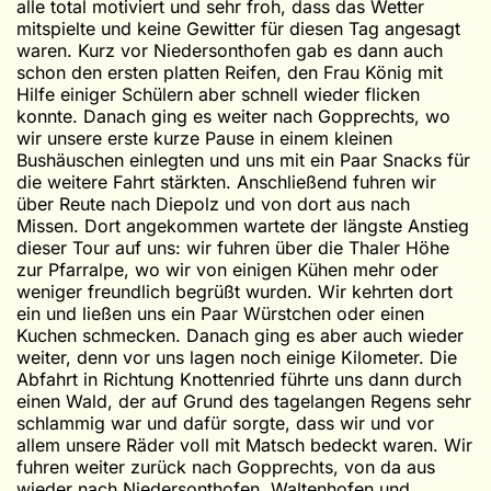
alle total motiviert und sehr froh, dass das Wetter
mitspielte und keine Gewitter für diesen Tag angesagt
waren. Kurz vor Niedersonthofen gab es dann auch
schon den ersten platten Reifen, den Frau König mit
Hilfe einiger Schülern aber schnell wieder flicken
konnte. Danach ging es weiter nach Gopprechts, wo
wir unsere erste kurze Pause in einem kleinen
Bushäuschen einlegten und uns mit ein Paar Snacks für
die weitere Fahrt stärkten. Anschließend fuhren wir
über Reute nach Diepolz und von dort aus nach
Missen. Dort angekommen wartete der längste Anstieg
dieser Tour auf uns: wir fuhren über die Thaler Höhe
zur Pfarralpe, wo wir von einigen Kühen mehr oder
weniger freundlich begrüßt wurden. Wir kehrten dort
ein und ließen uns ein Paar Würstchen oder einen
Kuchen schmecken. Danach ging es aber auch wieder
weiter, denn vor uns lagen noch einige Kilometer. Die
Abfahrt in Richtung Knottenried führte uns dann durch
einen Wald, der auf Grund des tagelangen Regens sehr
schlammig war und dafür sorgte, dass wir und vor
allem unsere Räder voll mit Matsch bedeckt waren. Wir
fuhren weiter zurück nach Gopprechts, von da aus
wieder nach Niedersonthofen, Waltenhofen und